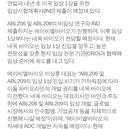
연말과 내년 초 미국 임상 1상을 위한
임상시험계획서(IND) 제출이 예정돼 있다.
ABL206 및 ABL209의 비임상 연구와 IND
제출까지는 에이비엘바이오가 진행하며, 이후 임상
1상부터는 네옥 바이오가 전담할 예정이다. 현재
네옥 바이오는 임상 1상 진입을 앞두고, 높은
전문성을 갖춘 현지 임상 전문 기관(CRO)과 협력해
임상 준비에 속도를 내고 있다.
에이비엘바이오 이상훈 대표는 “ABL206 및
ABL209의 임상 1상 진입 시기가 가까워짐에 따라
이들 파이프라인의 개발 권리를 네옥 바이오에
이전했다. 네옥 바이오는 대표이사인 마얀크 주도
하에 ABL206 및 ABL209의 임상 개발, 글로벌
시장에서의 인수합병, 기업공개 등을 자체적으로
진행해 나갈 예정”이라며, “에이비엘바이오의
차세대 ADC 개발은 지속될 예정이다. 현재