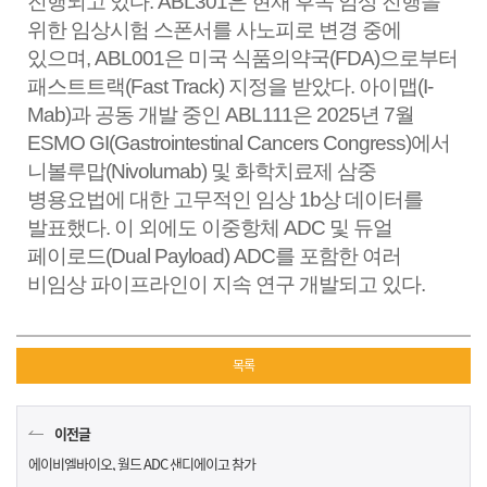
진행되고 있다. ABL301은 현재 후속 임상 진행을
위한 임상시험 스폰서를 사노피로 변경 중에
있으며, ABL001은 미국 식품의약국(FDA)으로부터
패스트트랙(Fast Track) 지정을 받았다. 아이맵(I-
Mab)과 공동 개발 중인 ABL111은 2025년 7월
ESMO GI(Gastrointestinal Cancers Congress)에서
니볼루맙(Nivolumab) 및 화학치료제 삼중
병용요법에 대한 고무적인 임상 1b상 데이터를
발표했다. 이 외에도 이중항체 ADC 및 듀얼
페이로드(Dual Payload) ADC를 포함한 여러
비임상 파이프라인이 지속 연구 개발되고 있다.
목록
이전글
에이비엘바이오, 월드 ADC 샌디에이고 참가