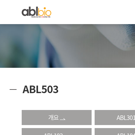
ABL503
개요
ABL30