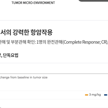
)에서의 강력한 항암작용
부분관해 확인: 1명의 완전관해(Complete Response; CR), 6명
상, 단독요법