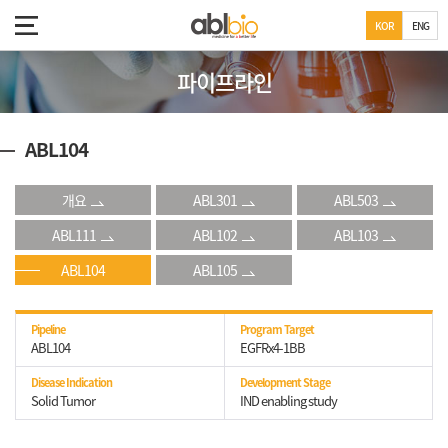
KOR
ENG
파이프라인
ABL104
개요
ABL301
ABL503
ABL111
ABL102
ABL103
ABL104
ABL105
Pipeline
Program Target
ABL104
EGFRx4-1BB
Disease Indication
Development Stage
Solid Tumor
IND enabling study